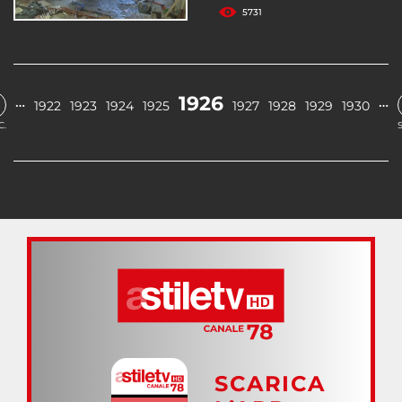
5731
1926
…
…
1922
1923
1924
1925
1927
1928
1929
1930
C.
SCARICA