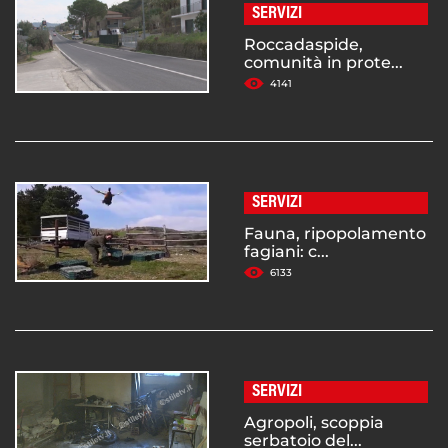
SERVIZI
Roccadaspide,
comunità in prote...
4141
SERVIZI
Fauna, ripopolamento
fagiani: c...
6133
SERVIZI
Agropoli, scoppia
serbatoio del...