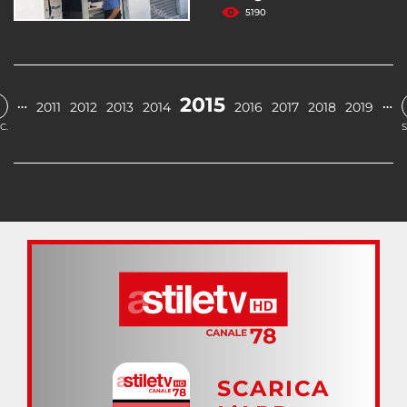
5190
2015
…
…
2011
2012
2013
2014
2016
2017
2018
2019
C.
S
SCARICA