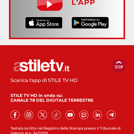
L’APP
Scarica l'app di STILE TV HD
STILE TV HD in onda su:
CANALE 78 DEL DIGITALE TERRESTRE
Testata iscritta nel Registro della Stampa presso il Tribunale di
Salerno al n. 34/2009