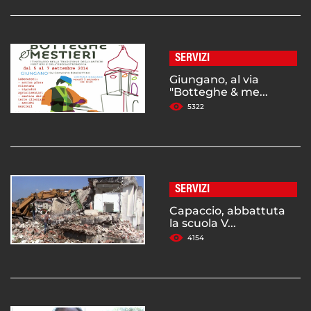
SERVIZI
Giungano, al via
"Botteghe & me...
5322
SERVIZI
Capaccio, abbattuta
la scuola V...
4154