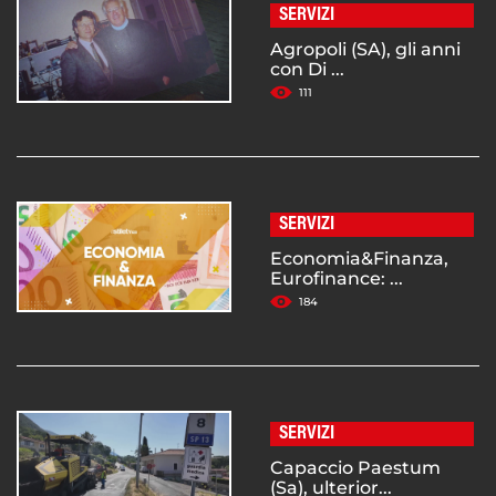
SERVIZI
Agropoli (SA), gli anni
con Di ...
111
SERVIZI
Economia&Finanza,
Eurofinance: ...
184
SERVIZI
Capaccio Paestum
(Sa), ulterior...