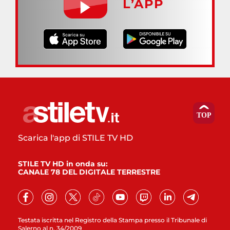
L’APP
Scarica l'app di STILE TV HD
STILE TV HD in onda su:
CANALE 78 DEL DIGITALE TERRESTRE
Testata iscritta nel Registro della Stampa presso il Tribunale di
Salerno al n. 34/2009