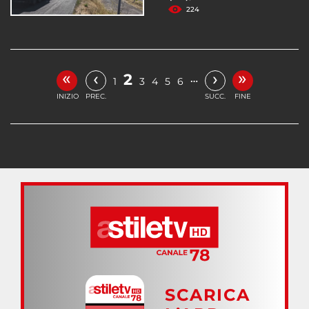
224
«
»
‹
›
2
…
1
3
4
5
6
INIZIO
PREC.
SUCC.
FINE
SCARICA