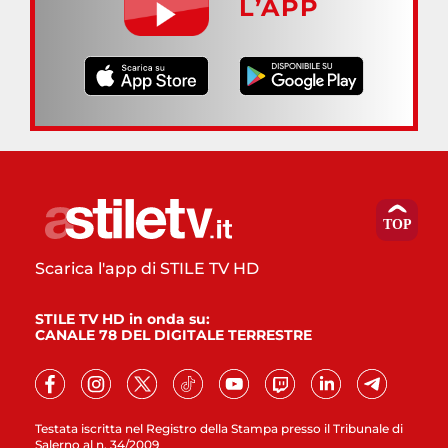
L’APP
Scarica l'app di STILE TV HD
STILE TV HD in onda su:
CANALE 78 DEL DIGITALE TERRESTRE
Testata iscritta nel Registro della Stampa presso il Tribunale di
Salerno al n. 34/2009