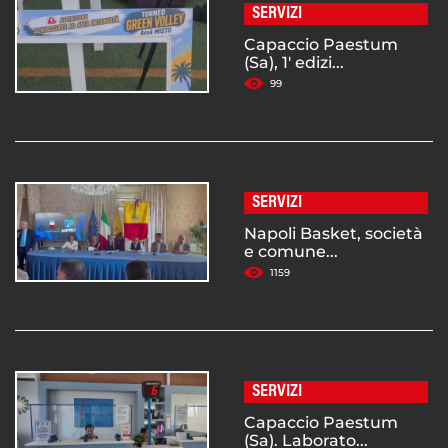
SERVIZI
Capaccio Paestum
(Sa), 1' edizi...
99
SERVIZI
Napoli Basket, società
e comune...
1159
SERVIZI
Capaccio Paestum
(Sa). Laborato...