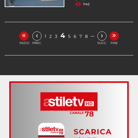
1142
«
»
‹
›
4
…
1
2
3
5
6
7
8
INIZIO
PREC.
SUCC.
FINE
SCARICA