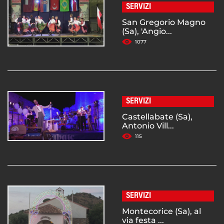
SERVIZI
San Gregorio Magno
(Sa), 'Angio...
1077
SERVIZI
Castellabate (Sa),
Antonio Vill...
115
SERVIZI
Montecorice (Sa), al
via festa ...