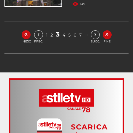
149
«
»
‹
›
3
…
1
2
4
5
6
7
INIZIO
PREC.
SUCC.
FINE
SCARICA