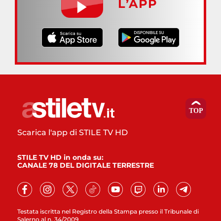
L’APP
Scarica l'app di STILE TV HD
STILE TV HD in onda su:
CANALE 78 DEL DIGITALE TERRESTRE
Testata iscritta nel Registro della Stampa presso il Tribunale di
Salerno al n. 34/2009