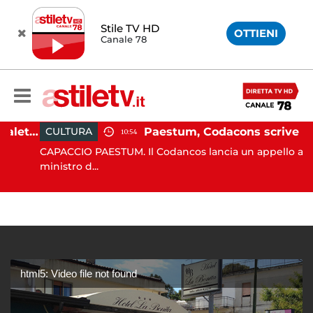
Stile TV HD
OTTIENI
Canale 78
Martina Carbonaro, braccialetto elettronico per i genitori della 14enne uccisa dall'ex
Paestum, Codacons scrive al ministro Giuli: "Rilanciare scavi dell'Anfiteatro nell'area archeologica"
CULTURA
10:54
CAPACCIO PAESTUM. Il Codancos lancia un appello al
ministro d...
html5: Video file not found