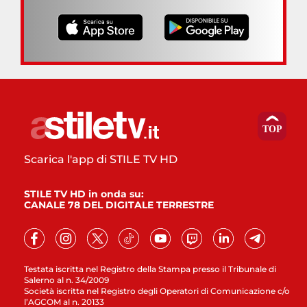
Scarica l'app di STILE TV HD
STILE TV HD in onda su:
CANALE 78 DEL DIGITALE TERRESTRE
Testata iscritta nel Registro della Stampa presso il Tribunale di
Salerno al n. 34/2009
Società iscritta nel Registro degli Operatori di Comunicazione c/o
l’AGCOM al n. 20133