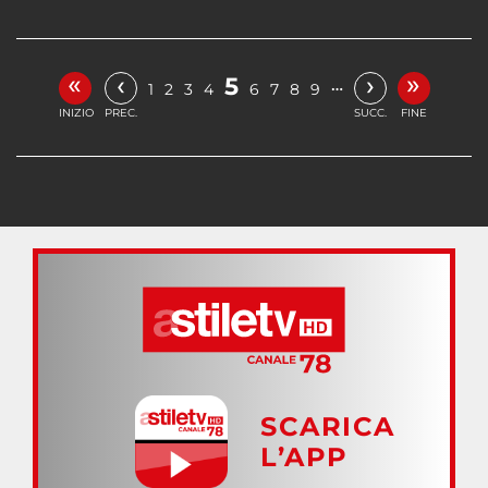
«
»
‹
›
5
…
1
2
3
4
6
7
8
9
INIZIO
PREC.
SUCC.
FINE
SCARICA
L’APP