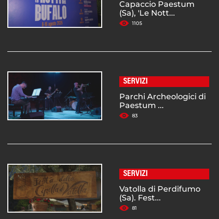
Capaccio Paestum
(Sa), 'Le Nott...
1105
SERVIZI
Parchi Archeologici di
Paestum ...
83
SERVIZI
Vatolla di Perdifumo
(Sa). Fest...
81