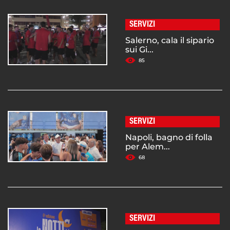
SERVIZI
Salerno, cala il sipario
sui Gi...
85
SERVIZI
Napoli, bagno di folla
per Alem...
68
SERVIZI