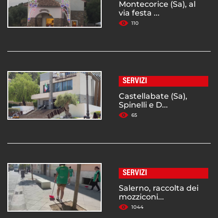
Montecorice (Sa), al
via festa ...
110
SERVIZI
Castellabate (Sa),
Spinelli e D...
65
SERVIZI
Salerno, raccolta dei
mozziconi...
1044