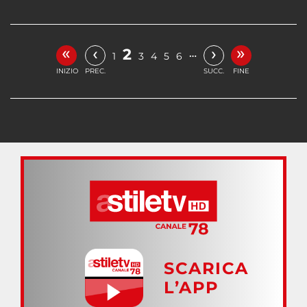
«
»
‹
›
2
…
1
3
4
5
6
INIZIO
PREC.
SUCC.
FINE
SCARICA
L’APP