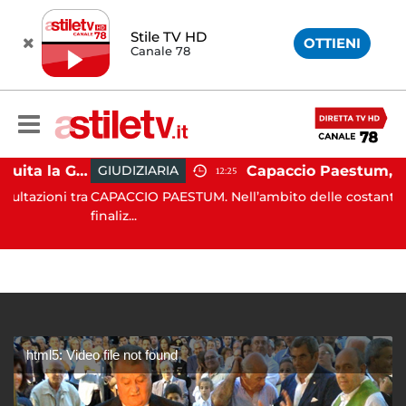
Stile TV HD
OTTIENI
Canale 78
Capaccio Paestum, istituita la Guardia Medica Turistica presso il Psaut di Piazza Santini
GIUDIZIARIA
12:25
ioni tra
CAPACCIO PAESTUM. Nell’ambito delle costanti attivit
finaliz...
html5: Video file not found