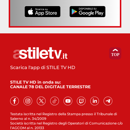
Scarica l'app di STILE TV HD
STILE TV HD in onda su:
CANALE 78 DEL DIGITALE TERRESTRE
Testata iscritta nel Registro della Stampa presso il Tribunale di
Salerno al n. 34/2009
Società iscritta nel Registro degli Operatori di Comunicazione c/o
l’AGCOM al n. 20133