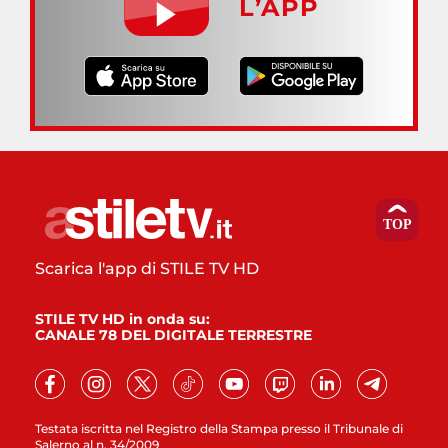
L’APP
Scarica l'app di STILE TV HD
STILE TV HD in onda su:
CANALE 78 DEL DIGITALE TERRESTRE
Testata iscritta nel Registro della Stampa presso il Tribunale di
Salerno al n. 34/2009