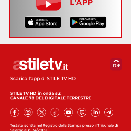
L’APP
Scarica l'app di STILE TV HD
STILE TV HD in onda su:
CANALE 78 DEL DIGITALE TERRESTRE
Testata iscritta nel Registro della Stampa presso il Tribunale di
Salerno al n. 34/2009