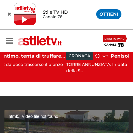
Stile TV HD
OTTIENI
Canale 78
Sant'Antimo, tenta di truffare anziana: 16enne denunciato dai carabinieri
CRONACA
14:17
scorso il pranzo
TORRE ANNUNZIATA. In data 4 agosto c.a. i C
della S...
html5: Video file not found