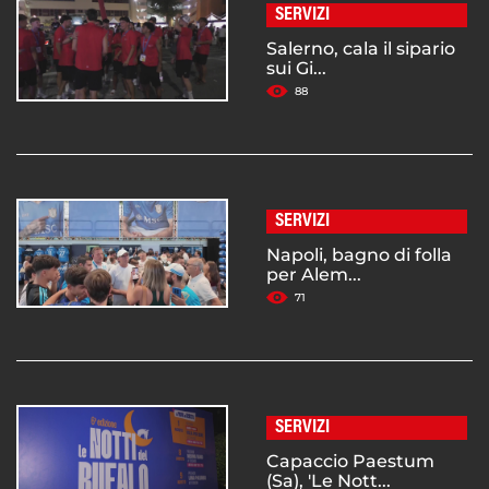
SERVIZI
Salerno, cala il sipario
sui Gi...
88
SERVIZI
Napoli, bagno di folla
per Alem...
71
SERVIZI
Capaccio Paestum
(Sa), 'Le Nott...