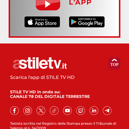
L’APP
Scarica l'app di STILE TV HD
STILE TV HD in onda su:
CANALE 78 DEL DIGITALE TERRESTRE
Testata iscritta nel Registro della Stampa presso il Tribunale di
Salerno al n. 34/2009