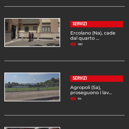
SERVIZI
Ercolano (Na), cade
dal quarto ...
180
SERVIZI
Agropoli (Sa),
proseguono i lav...
94