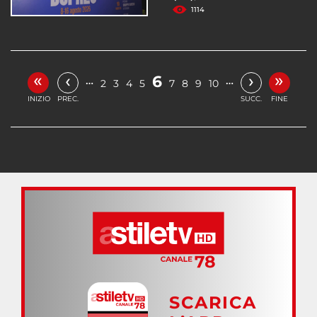
1114
«
»
‹
›
6
…
…
2
3
4
5
7
8
9
10
INIZIO
PREC.
SUCC.
FINE
SCARICA