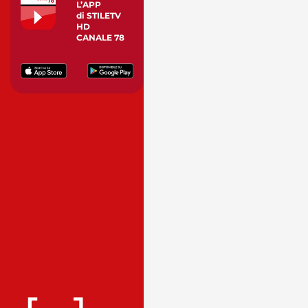
L’APP
di STILETV
HD
CANALE 78