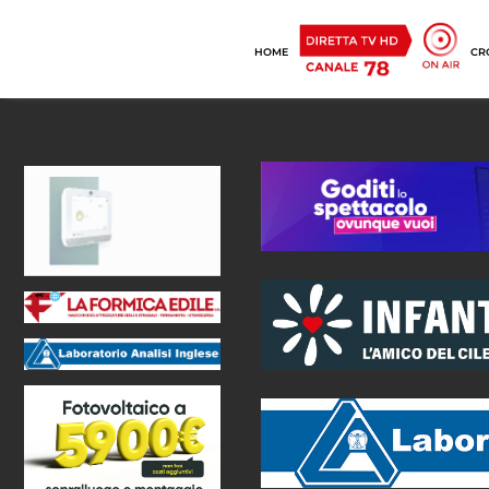
HOME
CR