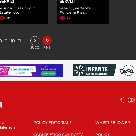
SERVIZI
SERVIZI
Musica, 'Casalnuovo
Salerno, vertenza
Estate': co...
Fonderie Pisa...
105
86
»
›
…
8
9
10
11
SUCC.
FINE
lla
POLICY EDITORIALE
WHISTLEBLOWER
Salerno al
CODICE ETICO CONDOTTA
POLICY