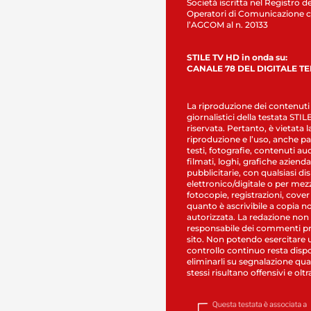
Società iscritta nel Registro de
Operatori di Comunicazione c
l’AGCOM al n. 20133
STILE TV HD in onda su:
CANALE 78 DEL DIGITALE T
La riproduzione dei contenuti
giornalistici della testata STI
riservata. Pertanto, è vietata l
riproduzione e l’uso, anche par
testi, fotografie, contenuti au
filmati, loghi, grafiche aziendal
pubblicitarie, con qualsiasi di
elettronico/digitale o per mez
fotocopie, registrazioni, cover
quanto è ascrivibile a copia n
autorizzata. La redazione non
responsabile dei commenti pr
sito. Non potendo esercitare 
controllo continuo resta dispo
eliminarli su segnalazione qual
stessi risultano offensivi e oltr