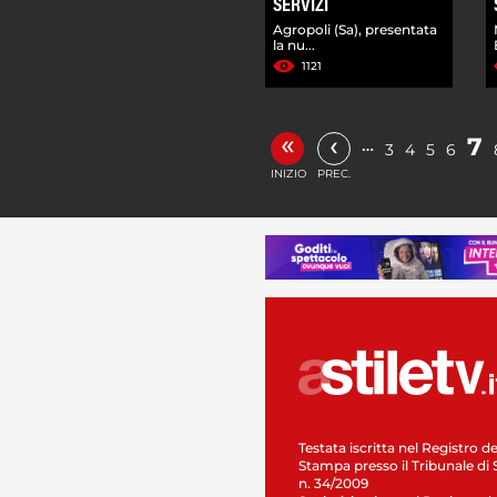
SERVIZI
Agropoli (Sa), presentata
la nu...
1121
«
‹
7
…
3
4
5
6
INIZIO
PREC.
Testata iscritta nel Registro de
Stampa presso il Tribunale di 
n. 34/2009