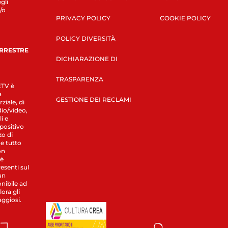
gli
/o
PRIVACY POLICY
COOKIE POLICY
POLICY DIVERSITÀ
ERRESTRE
DICHIARAZIONE DI
TRASPARENZA
LETV è
a
GESTIONE DEI RECLAMI
ziale, di
dio/video,
i e
spositivo
zo di
 e tutto
on
 è
esenti sul
un
nibile ad
ora gli
aggiosi.