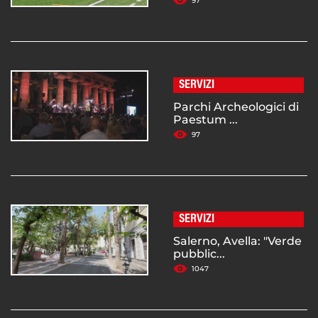
97
SERVIZI
Parchi Archeologici di
Paestum ...
97
SERVIZI
Salerno, Avella: "Verde
pubblic...
1047