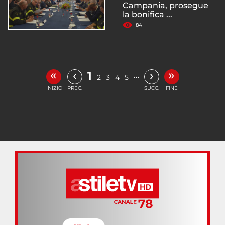
Campania, prosegue
la bonifica ...
84
«
»
‹
›
1
…
2
3
4
5
INIZIO
PREC.
SUCC.
FINE