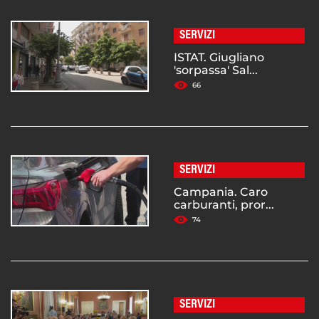
SERVIZI
ISTAT. Giugliano
'sorpassa' Sal...
66
SERVIZI
Campania. Caro
carburanti, pror...
74
SERVIZI