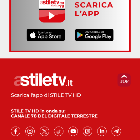
SCARICA
L’APP
Scarica l'app di STILE TV HD
STILE TV HD in onda su:
CANALE 78 DEL DIGITALE TERRESTRE