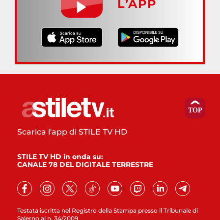
L’APP
Scarica l'app di STILE TV HD
STILE TV HD in onda su:
CANALE 78 DEL DIGITALE TERRESTRE
Testata iscritta nel Registro della Stampa presso il Tribunale di
Salerno al n. 34/2009