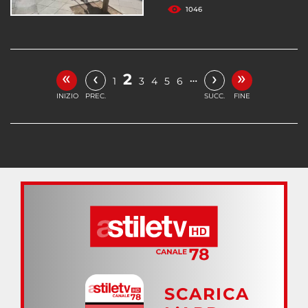
1046
«
»
‹
›
2
…
1
3
4
5
6
INIZIO
PREC.
SUCC.
FINE
SCARICA