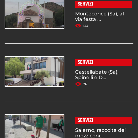
SERVIZI
Montecorice (Sa), al
via festa ...
123
SERVIZI
Castellabate (Sa),
Spinelli e D...
76
SERVIZI
Salerno, raccolta dei
mozziconi...