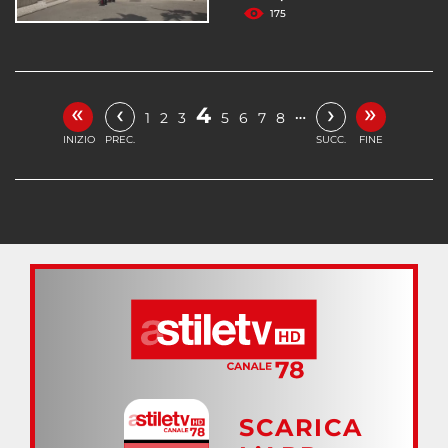
175
«
»
‹
›
4
…
1
2
3
5
6
7
8
INIZIO
PREC.
SUCC.
FINE
SCARICA