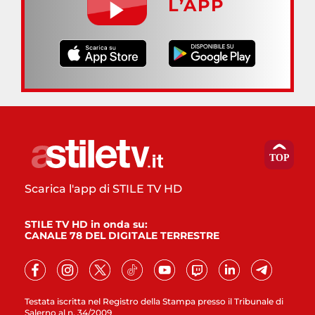
L’APP
Scarica l'app di STILE TV HD
STILE TV HD in onda su:
CANALE 78 DEL DIGITALE TERRESTRE
Testata iscritta nel Registro della Stampa presso il Tribunale di
Salerno al n. 34/2009