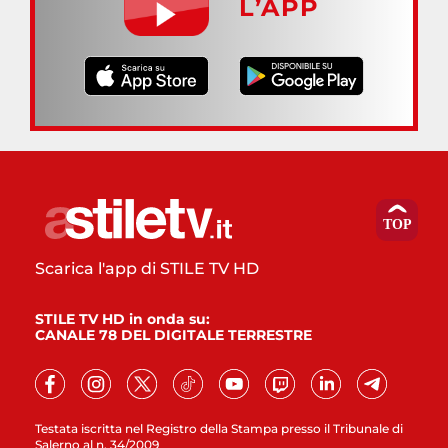
L’APP
Scarica l'app di STILE TV HD
STILE TV HD in onda su:
CANALE 78 DEL DIGITALE TERRESTRE
Testata iscritta nel Registro della Stampa presso il Tribunale di
Salerno al n. 34/2009