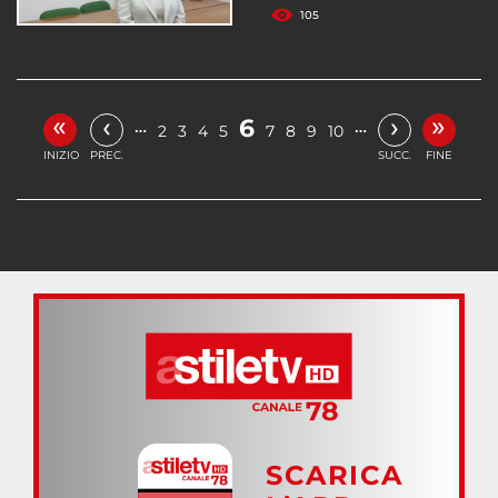
105
«
»
‹
›
6
…
…
2
3
4
5
7
8
9
10
INIZIO
PREC.
SUCC.
FINE
SCARICA