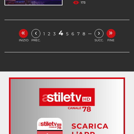
173
«
»
‹
›
4
…
1
2
3
5
6
7
8
INIZIO
PREC.
SUCC.
FINE
SCARICA