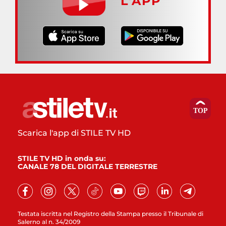
L’APP
Scarica l'app di STILE TV HD
STILE TV HD in onda su:
CANALE 78 DEL DIGITALE TERRESTRE
Testata iscritta nel Registro della Stampa presso il Tribunale di
Salerno al n. 34/2009