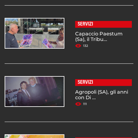
SERVIZI
Capaccio Paestum
(Sa), il Tribu...
132
SERVIZI
Agropoli (SA), gli anni
con Di ...
111