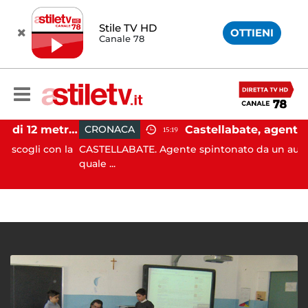
Stile TV HD
OTTIENI
Canale 78
Castellabate, barca di 12 metri resta incastrata sugli scogli: salvate 9 persone
CRONACA
15:19
i con la
CASTELLABATE. Agente spintonato da un automobilis
quale ...