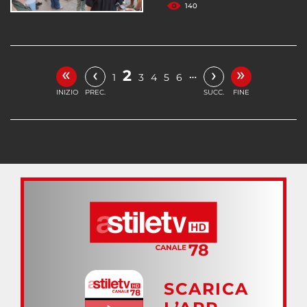
140
«
»
‹
›
2
…
1
3
4
5
6
INIZIO
PREC.
SUCC.
FINE
SCARICA