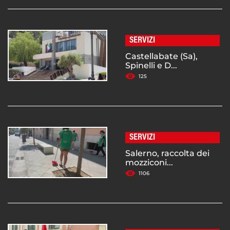
SERVIZI
Castellabate (Sa),
Spinelli e D...
125
SERVIZI
Salerno, raccolta dei
mozziconi...
1106