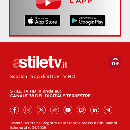
L’APP
Scarica l'app di STILE TV HD
STILE TV HD in onda su:
CANALE 78 DEL DIGITALE TERRESTRE
Testata iscritta nel Registro della Stampa presso il Tribunale di
Salerno al n. 34/2009