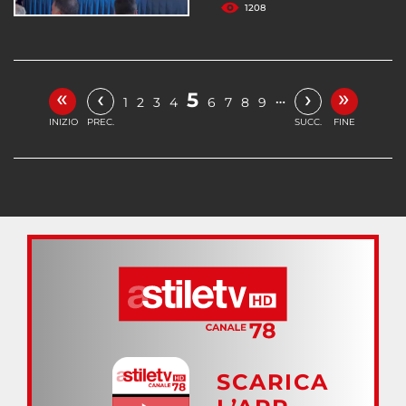
1208
«
»
‹
›
5
…
1
2
3
4
6
7
8
9
INIZIO
PREC.
SUCC.
FINE
SCARICA