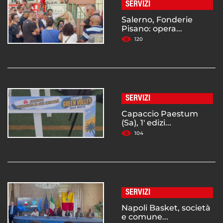
SERVIZI
Salerno, Fonderie
Pisano: opera...
120
SERVIZI
Capaccio Paestum
(Sa), 1' edizi...
104
SERVIZI
Napoli Basket, società
e comune...