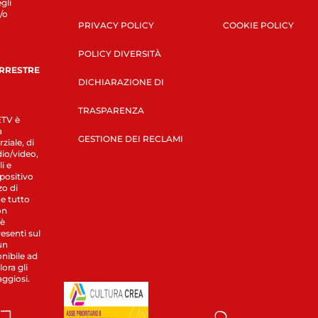
gli
/o
PRIVACY POLICY
COOKIE POLICY
POLICY DIVERSITÀ
ERRESTRE
DICHIARAZIONE DI
TRASPARENZA
LETV è
a
GESTIONE DEI RECLAMI
ziale, di
dio/video,
i e
spositivo
zo di
 e tutto
on
 è
esenti sul
un
nibile ad
ora gli
aggiosi.