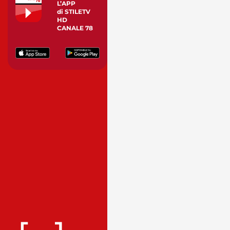
L’APP
di STILETV
HD
CANALE 78