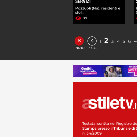
SERVIZI
Pozzuoli (Na), residenti e
sfol...
39
«
‹
2
1
3
4
5
6
INIZIO
PREC.
Testata iscritta nel Registro de
Stampa presso il Tribunale di 
n. 34/2009