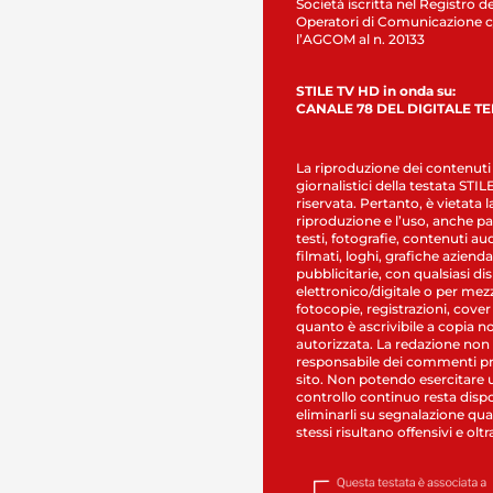
Società iscritta nel Registro de
Operatori di Comunicazione c
l’AGCOM al n. 20133
STILE TV HD in onda su:
CANALE 78 DEL DIGITALE T
La riproduzione dei contenuti
giornalistici della testata STI
riservata. Pertanto, è vietata l
riproduzione e l’uso, anche par
testi, fotografie, contenuti au
filmati, loghi, grafiche aziendal
pubblicitarie, con qualsiasi di
elettronico/digitale o per mez
fotocopie, registrazioni, cover
quanto è ascrivibile a copia n
autorizzata. La redazione non
responsabile dei commenti pr
sito. Non potendo esercitare 
controllo continuo resta dispo
eliminarli su segnalazione qual
stessi risultano offensivi e oltr