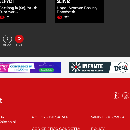
SERVIZI
SERVIZI
Battipaglia (Sa), Youth
Napoli Women Basket,
Summer ...
Bocchetti:...
51
212
»
›
…
SUCC.
FINE
lla
POLICY EDITORIALE
WHISTLEBLOWER
Salerno al
CODICE ETICO CONDOTTA
POLICY