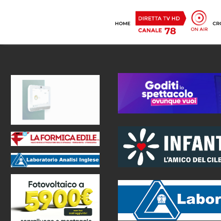
HOME
CR