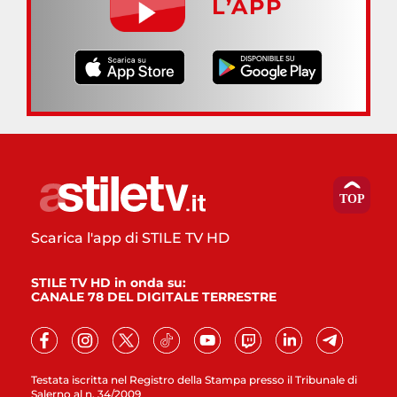
L’APP
Scarica l'app di STILE TV HD
STILE TV HD in onda su:
CANALE 78 DEL DIGITALE TERRESTRE
Testata iscritta nel Registro della Stampa presso il Tribunale di
Salerno al n. 34/2009