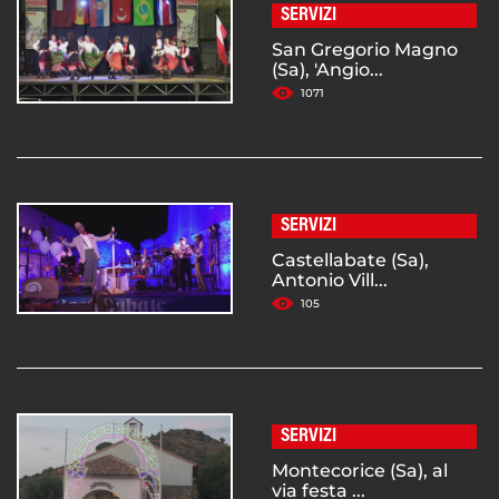
SERVIZI
San Gregorio Magno
(Sa), 'Angio...
1071
SERVIZI
Castellabate (Sa),
Antonio Vill...
105
SERVIZI
Montecorice (Sa), al
via festa ...