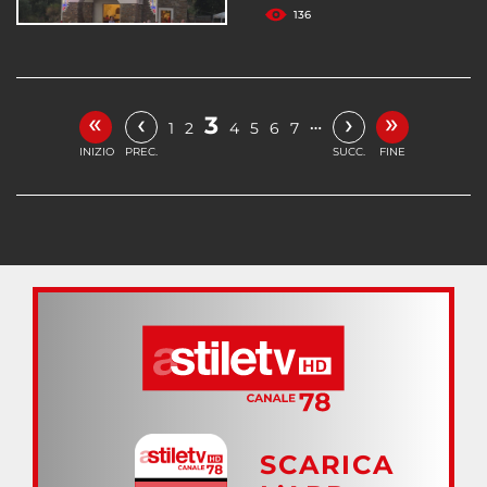
136
«
»
‹
›
3
…
1
2
4
5
6
7
INIZIO
PREC.
SUCC.
FINE
SCARICA