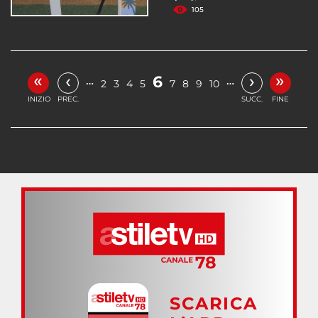
105
«
»
‹
›
6
…
…
2
3
4
5
7
8
9
10
INIZIO
PREC.
SUCC.
FINE
SCARICA