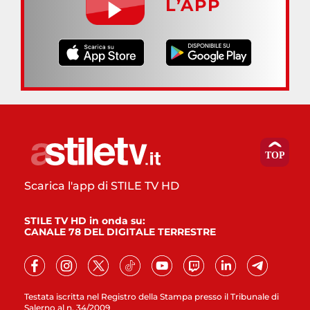
L’APP
Scarica l'app di STILE TV HD
STILE TV HD in onda su:
CANALE 78 DEL DIGITALE TERRESTRE
Testata iscritta nel Registro della Stampa presso il Tribunale di
Salerno al n. 34/2009