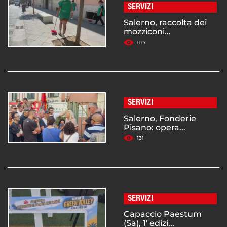
SERVIZI
Salerno, raccolta dei
mozziconi...
1117
SERVIZI
Salerno, Fonderie
Pisano: opera...
131
SERVIZI
Capaccio Paestum
(Sa), 1' edizi...