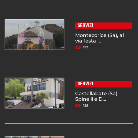
SERVIZI
Montecorice (Sa), al
via festa ...
182
SERVIZI
Castellabate (Sa),
Spinelli e D...
125