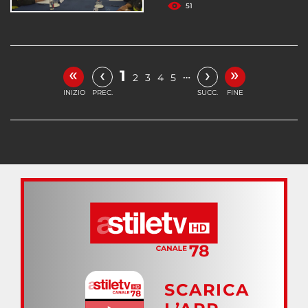
51
«
»
‹
›
1
…
2
3
4
5
INIZIO
PREC.
SUCC.
FINE
SCARICA