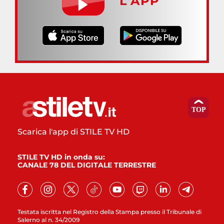
L’APP
Scarica l'app di STILE TV HD
STILE TV HD in onda su:
CANALE 78 DEL DIGITALE TERRESTRE
Testata iscritta nel Registro della Stampa presso il Tribunale di
Salerno al n. 34/2009