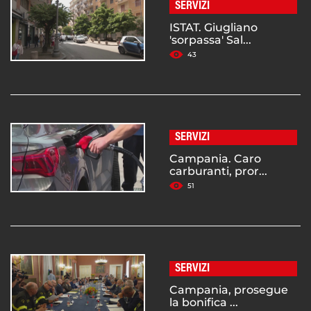
SERVIZI
ISTAT. Giugliano
'sorpassa' Sal...
43
SERVIZI
Campania. Caro
carburanti, pror...
51
SERVIZI
Campania, prosegue
la bonifica ...