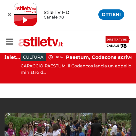
Stile TV HD
OTTIENI
Canale 78
Martina Carbonaro, braccialetto elettronico per i genitori della 14enne uccisa dall'ex
Paestum, Codacons scrive al ministro Giuli: "Rilanciare scavi dell'Anfiteatro nell'area archeologica"
CULTURA
10:54
CAPACCIO PAESTUM. Il Codancos lancia un appello al
ministro d...