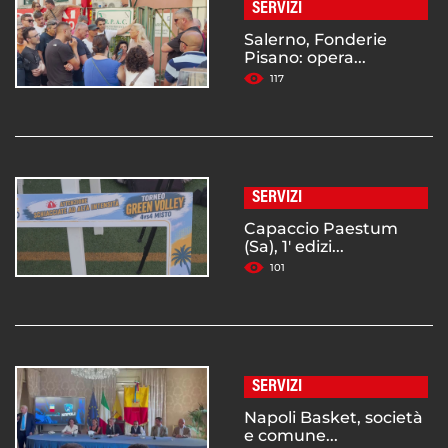
SERVIZI
Salerno, Fonderie
Pisano: opera...
117
SERVIZI
Capaccio Paestum
(Sa), 1' edizi...
101
SERVIZI
Napoli Basket, società
e comune...