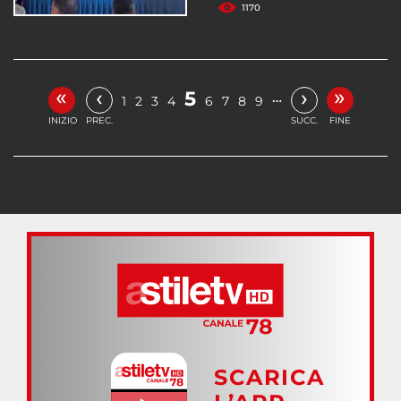
1170
«
»
‹
›
5
…
1
2
3
4
6
7
8
9
INIZIO
PREC.
SUCC.
FINE
SCARICA