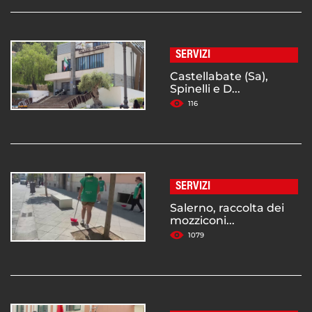
SERVIZI
Castellabate (Sa),
Spinelli e D...
116
SERVIZI
Salerno, raccolta dei
mozziconi...
1079