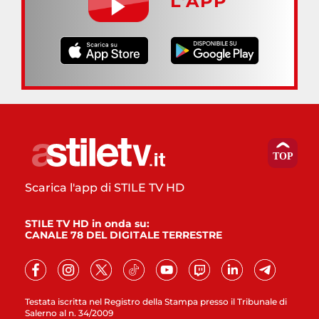
L’APP
Scarica l'app di STILE TV HD
STILE TV HD in onda su:
CANALE 78 DEL DIGITALE TERRESTRE
Testata iscritta nel Registro della Stampa presso il Tribunale di
Salerno al n. 34/2009