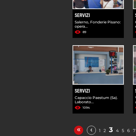
SERVIZI
Salerno, Fonderie Pisano:
opera...
89
SERVIZI
Capaccio Paestum (Sa).
Laborato...
1094
«
‹
3
1
2
4
5
6
7