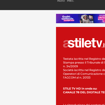
INIZIO
PREC.
Testata iscritta nel Registro de
Stampa presso il Tribunale di 
n. 34/2009
Società iscritta nel Registro de
Operatori di Comunicazione c
l’AGCOM al n. 20133
STILE TV HD in onda su:
CANALE 78 DEL DIGITALE T
La riproduzione dei contenuti