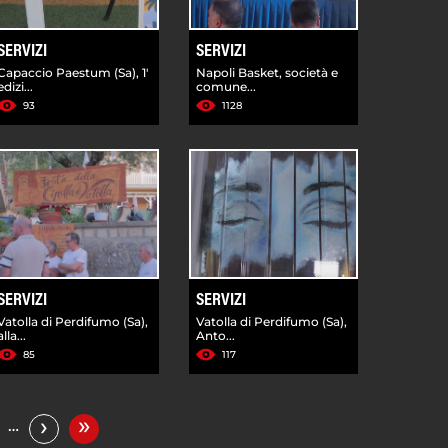
SERVIZI
SERVIZI
Capaccio Paestum (Sa), 1'
Napoli Basket, società e
edizi...
comune...
93
1128
SERVIZI
SERVIZI
Vatolla di Perdifumo (Sa),
Vatolla di Perdifumo (Sa),
alla...
Anto...
85
117
»
›
…