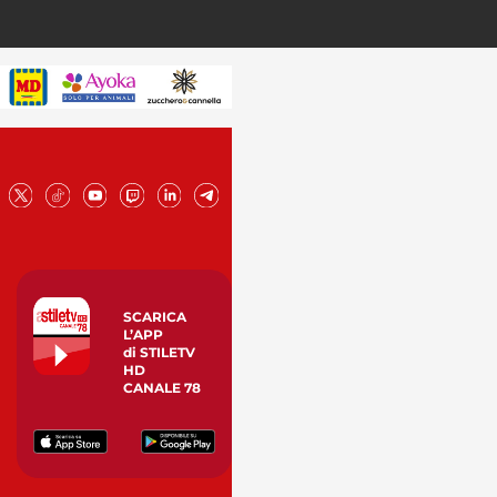
SCARICA
L’APP
di STILETV
HD
CANALE 78