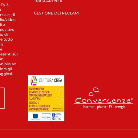
TRASPARENZA
LETV è
a
GESTIONE DEI RECLAMI
ziale, di
dio/video,
i e
spositivo
zo di
 e tutto
on
 è
esenti sul
un
nibile ad
ora gli
aggiosi.