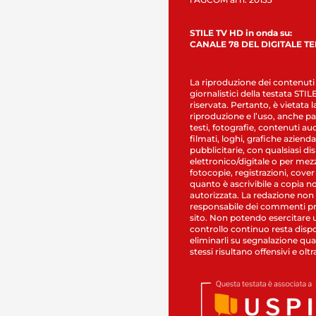
STILE TV HD in onda su:
CANALE 78 DEL DIGITALE T
La riproduzione dei contenuti
giornalistici della testata STI
riservata. Pertanto, è vietata l
riproduzione e l’uso, anche par
testi, fotografie, contenuti au
filmati, loghi, grafiche aziendal
pubblicitarie, con qualsiasi di
elettronico/digitale o per mez
fotocopie, registrazioni, cover
quanto è ascrivibile a copia n
autorizzata. La redazione non
responsabile dei commenti pr
sito. Non potendo esercitare 
controllo continuo resta dispo
eliminarli su segnalazione qual
stessi risultano offensivi e oltr