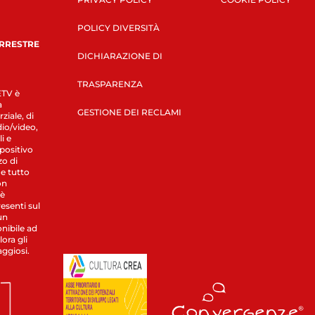
POLICY DIVERSITÀ
ERRESTRE
DICHIARAZIONE DI
TRASPARENZA
LETV è
a
GESTIONE DEI RECLAMI
ziale, di
dio/video,
i e
spositivo
zo di
 e tutto
on
 è
esenti sul
un
nibile ad
ora gli
aggiosi.