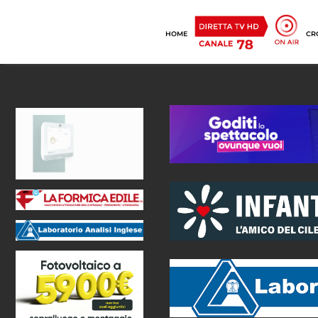
HOME
CR