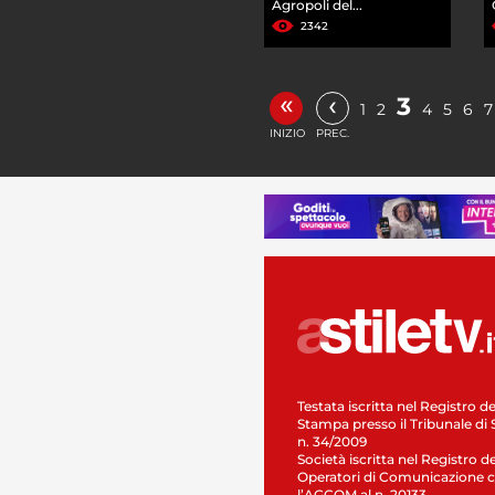
Agropoli del...
2342
«
‹
3
1
2
4
5
6
7
INIZIO
PREC.
Testata iscritta nel Registro de
Stampa presso il Tribunale di 
n. 34/2009
Società iscritta nel Registro de
Operatori di Comunicazione c
l’AGCOM al n. 20133