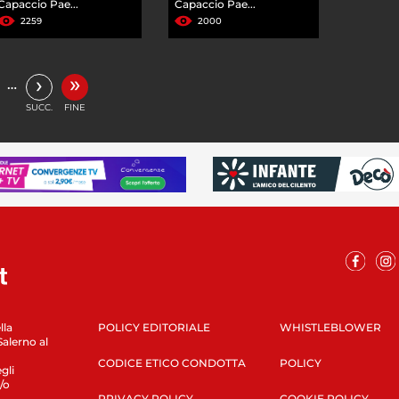
Capaccio Pae...
Capaccio Pae...
2259
2000
»
›
…
SUCC.
FINE
lla
POLICY EDITORIALE
WHISTLEBLOWER
Salerno al
CODICE ETICO CONDOTTA
POLICY
gli
/o
PRIVACY POLICY
COOKIE POLICY