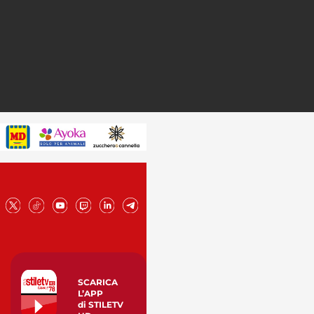
SCARICA
L’APP
di STILETV