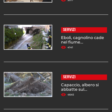
5017
SERVIZI
Eboli, cagnolino cade
nel fiume...
4141
SERVIZI
Capaccio, albero si
abbatte sul...
4645