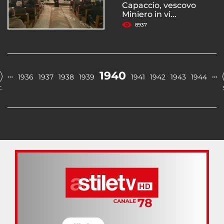
Capaccio, vescovo
Miniero in vi...
8937
1940
…
…
1936
1937
1938
1939
1941
1942
1943
1944
.