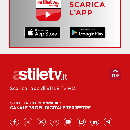
SCARICA
L’APP
Scarica l'app di STILE TV HD
STILE TV HD in onda su:
CANALE 78 DEL DIGITALE TERRESTRE