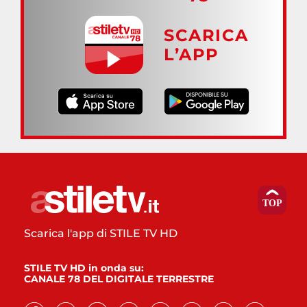
SCARICA
L’APP
Scarica l'app di STILE TV HD
STILE TV HD in onda su:
CANALE 78 DEL DIGITALE TERRESTRE