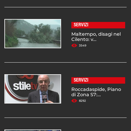
SERVIZI
Maltempo, disagi nel
Cilento: v...
3549
SERVIZI
Roccadaspide, Piano
di Zona S7:...
8292