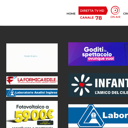
HOME
CR