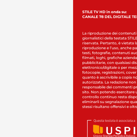
STILE TV HD in onda su:
CANALE 78 DEL DIGITALE T
La riproduzione dei contenuti
giornalistici della testata STI
riservata. Pertanto, è vietata l
riproduzione e l’uso, anche par
testi, fotografie, contenuti au
filmati, loghi, grafiche aziendal
pubblicitarie, con qualsiasi di
elettronico/digitale o per mez
fotocopie, registrazioni, cover
quanto è ascrivibile a copia n
autorizzata. La redazione non
responsabile dei commenti pr
sito. Non potendo esercitare 
controllo continuo resta dispo
eliminarli su segnalazione qual
stessi risultano offensivi e oltr