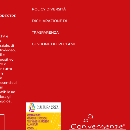
POLICY DIVERSITÀ
ERRESTRE
DICHIARAZIONE DI
TRASPARENZA
LETV è
a
GESTIONE DEI RECLAMI
ziale, di
dio/video,
i e
spositivo
zo di
 e tutto
on
 è
esenti sul
un
nibile ad
ora gli
aggiosi.