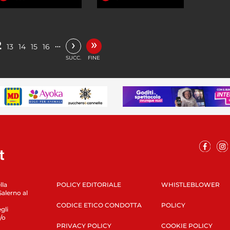
»
›
2
…
13
14
15
16
SUCC.
FINE
lla
POLICY EDITORIALE
WHISTLEBLOWER
Salerno al
CODICE ETICO CONDOTTA
POLICY
gli
/o
PRIVACY POLICY
COOKIE POLICY