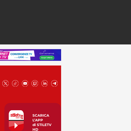
SCARICA
L’APP
di STILETV
HD