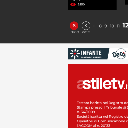
2550
«
‹
1
…
8
9
10
11
INIZIO
PREC.
Testata iscritta nel Registro de
Stampa presso il Tribunale di 
n. 34/2009
Società iscritta nel Registro de
Operatori di Comunicazione c
l’AGCOM al n. 20133