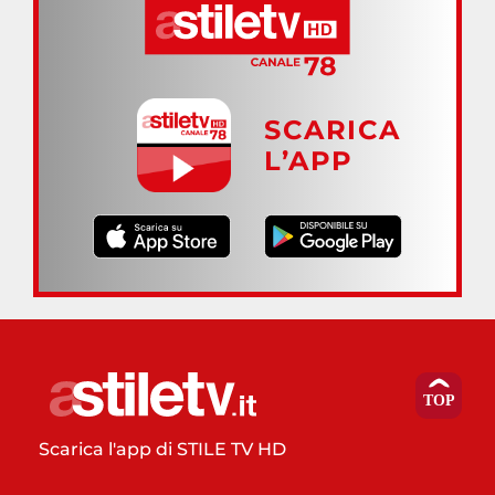
SCARICA
L’APP
Scarica l'app di STILE TV HD