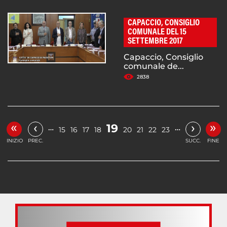
CAPACCIO, CONSIGLIO
COMUNALE DEL 15
SETTEMBRE 2017
Capaccio, Consiglio
comunale de...
2838
«
»
‹
›
19
…
…
15
16
17
18
20
21
22
23
INIZIO
PREC.
SUCC.
FINE