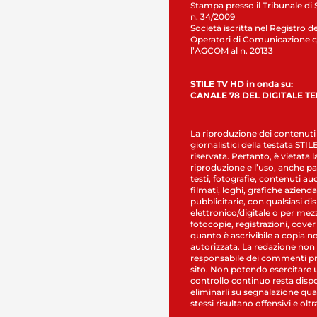
Stampa presso il Tribunale di 
n. 34/2009
Società iscritta nel Registro de
Operatori di Comunicazione c
l’AGCOM al n. 20133
STILE TV HD in onda su:
CANALE 78 DEL DIGITALE T
La riproduzione dei contenuti
giornalistici della testata STI
riservata. Pertanto, è vietata l
riproduzione e l’uso, anche par
testi, fotografie, contenuti au
filmati, loghi, grafiche aziendal
pubblicitarie, con qualsiasi di
elettronico/digitale o per mez
fotocopie, registrazioni, cover
quanto è ascrivibile a copia n
autorizzata. La redazione non
responsabile dei commenti pr
sito. Non potendo esercitare 
controllo continuo resta dispo
eliminarli su segnalazione qual
stessi risultano offensivi e oltr