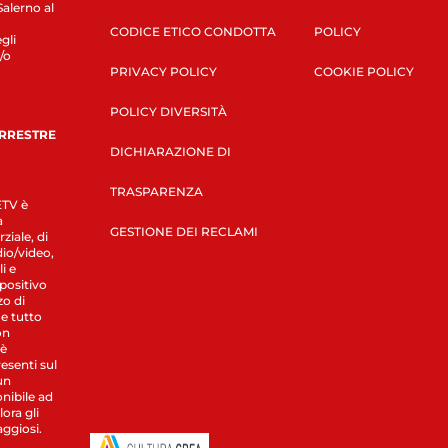
Salerno al
CODICE ETICO CONDOTTA
POLICY
gli
/o
PRIVACY POLICY
COOKIE POLICY
POLICY DIVERSITÀ
ERRESTRE
DICHIARAZIONE DI
TRASPARENZA
LETV è
a
GESTIONE DEI RECLAMI
ziale, di
dio/video,
i e
spositivo
zo di
 e tutto
on
 è
esenti sul
un
nibile ad
ora gli
aggiosi.