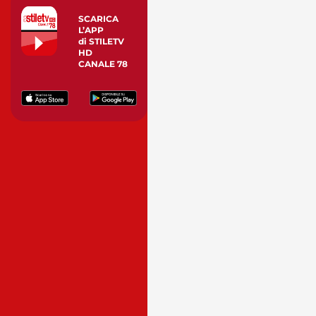
SCARICA
L’APP
di STILETV
HD
CANALE 78