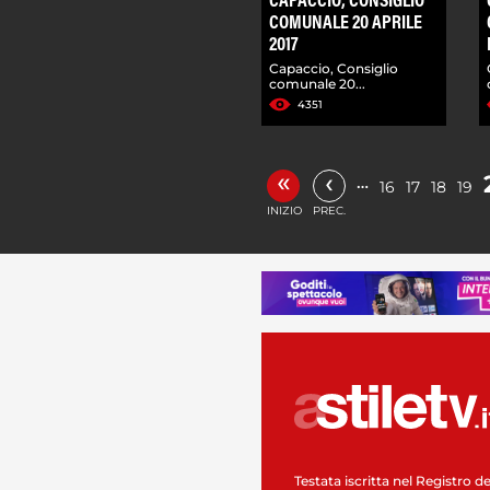
CAPACCIO, CONSIGLIO
COMUNALE 20 APRILE
2017
Capaccio, Consiglio
comunale 20...
4351
«
‹
…
16
17
18
19
INIZIO
PREC.
Testata iscritta nel Registro de