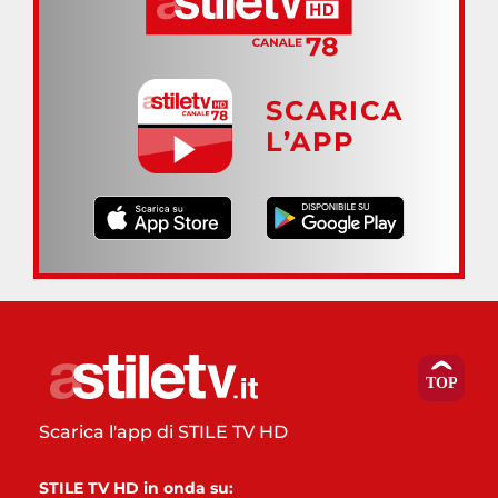
SCARICA
L’APP
Scarica l'app di STILE TV HD
STILE TV HD in onda su: