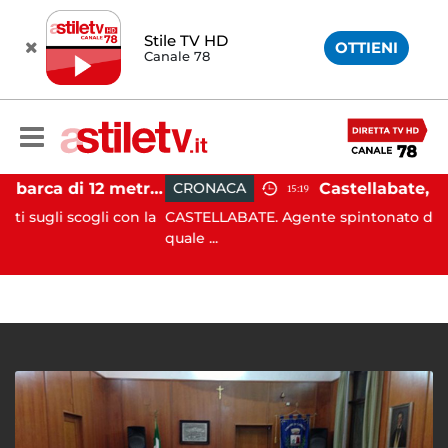
Stile TV HD
OTTIENI
Canale 78
Castellabate, barca di 12 metri resta incastrata sugli scogli: salvate 9 persone
CRONACA
15:19
cogli con la
CASTELLABATE. Agente spintonato da un automobi
quale ...