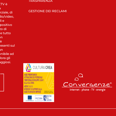
TRASPARENZA
LETV è
a
GESTIONE DEI RECLAMI
ziale, di
dio/video,
i e
spositivo
zo di
 e tutto
on
 è
esenti sul
un
nibile ad
ora gli
aggiosi.