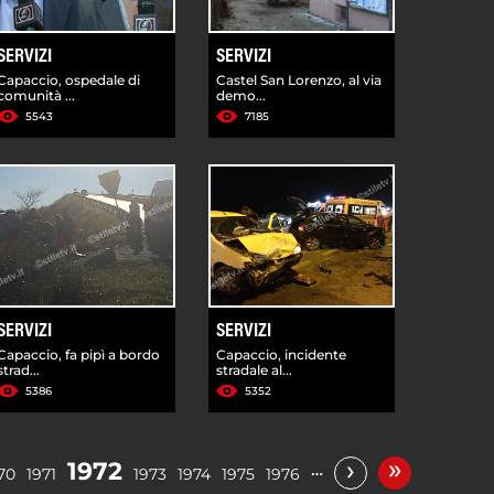
SERVIZI
SERVIZI
Capaccio, ospedale di
Castel San Lorenzo, al via
comunità ...
demo...
5543
7185
SERVIZI
SERVIZI
Capaccio, fa pipì a bordo
Capaccio, incidente
strad...
stradale al...
5386
5352
»
›
1972
…
70
1971
1973
1974
1975
1976