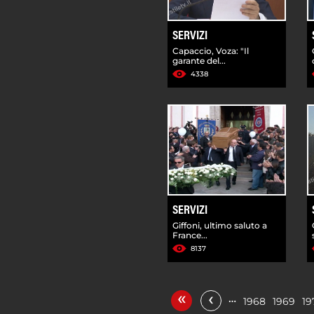
SERVIZI
Capaccio, Voza: "Il
garante del...
4338
SERVIZI
Giffoni, ultimo saluto a
France...
8137
«
‹
…
1968
1969
19