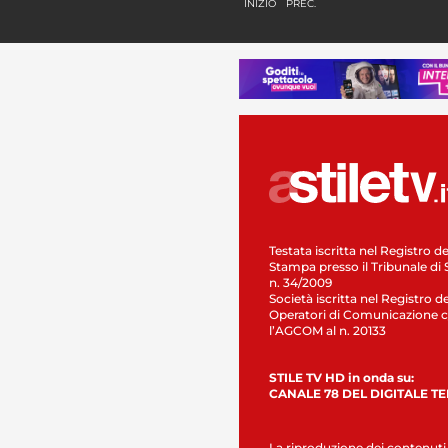
INIZIO
PREC.
Testata iscritta nel Registro de
Stampa presso il Tribunale di 
n. 34/2009
Società iscritta nel Registro de
Operatori di Comunicazione c
l’AGCOM al n. 20133
STILE TV HD in onda su:
CANALE 78 DEL DIGITALE T
La riproduzione dei contenuti