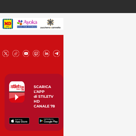
SCARICA
L’APP
di STILETV
HD
CANALE 78