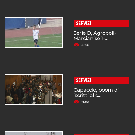
SERVIZI
Serie D, Agropoli-
Marcianise 1-...
4266
SERVIZI
Capaccio, boom di
iscritti al c...
7588