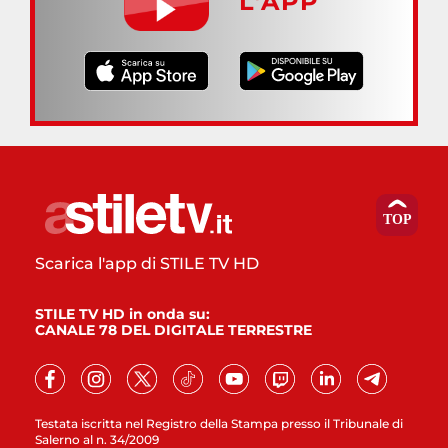
L’APP
Scarica l'app di STILE TV HD
STILE TV HD in onda su:
CANALE 78 DEL DIGITALE TERRESTRE
Testata iscritta nel Registro della Stampa presso il Tribunale di
Salerno al n. 34/2009