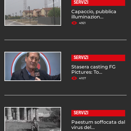
SERVIZI
Capaccio, pubblica
illuminazion...
4921
SERVIZI
Stasera casting FG
Pictures: To...
4107
SERVIZI
Paestum soffocata dal
virus del...