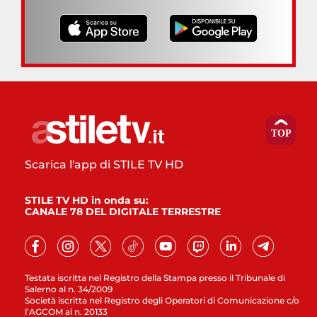
Scarica l'app di STILE TV HD
STILE TV HD in onda su:
CANALE 78 DEL DIGITALE TERRESTRE
Testata iscritta nel Registro della Stampa presso il Tribunale di
Salerno al n. 34/2009
Società iscritta nel Registro degli Operatori di Comunicazione c/o
l’AGCOM al n. 20133