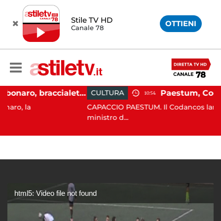
Stile TV HD
OTTIENI
Canale 78
Martina Carbonaro, braccialetto elettronico per i genitori della 14enne uccisa dall'ex
CULTURA
10:54
CAPACCIO PAESTUM. Il Codancos lancia un appel
ministro d...
html5: Video file not found