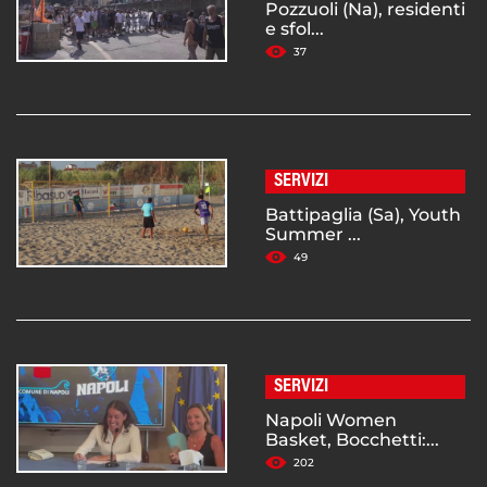
Pozzuoli (Na), residenti
e sfol...
37
SERVIZI
Battipaglia (Sa), Youth
Summer ...
49
SERVIZI
Napoli Women
Basket, Bocchetti:...
202