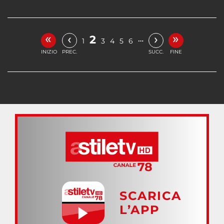
«
»
‹
›
2
…
1
3
4
5
6
INIZIO
PREC.
SUCC.
FINE
SCARICA
L’APP