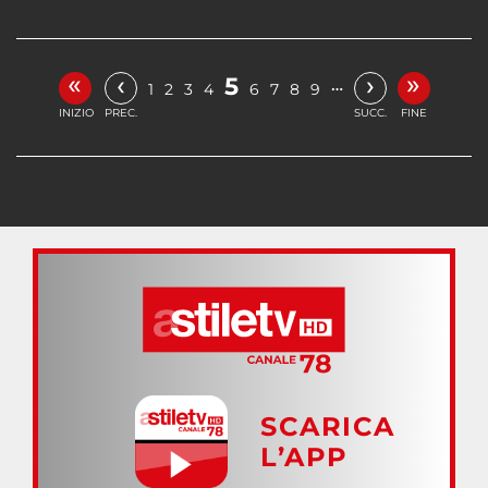
«
»
‹
›
5
…
1
2
3
4
6
7
8
9
INIZIO
PREC.
SUCC.
FINE
SCARICA
L’APP