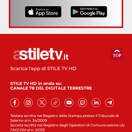
Scarica l'app di STILE TV HD
STILE TV HD in onda su:
CANALE 78 DEL DIGITALE TERRESTRE
Testata iscritta nel Registro della Stampa presso il Tribunale di
Salerno al n. 34/2009
Società iscritta nel Registro degli Operatori di Comunicazione c/o
l’AGCOM al n. 20133