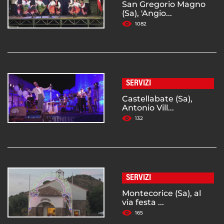
San Gregorio Magno
(Sa), 'Angio...
1082
SERVIZI
Castellabate (Sa),
Antonio Vill...
132
SERVIZI
Montecorice (Sa), al
via festa ...
165