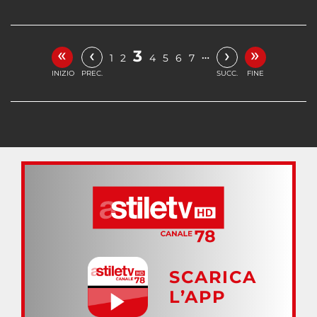
«
»
‹
›
3
…
1
2
4
5
6
7
INIZIO
PREC.
SUCC.
FINE
SCARICA
L’APP