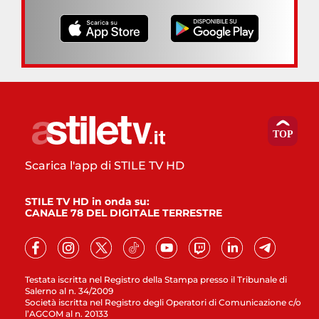
Scarica l'app di STILE TV HD
STILE TV HD in onda su:
CANALE 78 DEL DIGITALE TERRESTRE
Testata iscritta nel Registro della Stampa presso il Tribunale di
Salerno al n. 34/2009
Società iscritta nel Registro degli Operatori di Comunicazione c/o
l’AGCOM al n. 20133