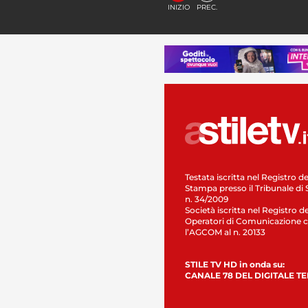
INIZIO
PREC.
Testata iscritta nel Registro de
Stampa presso il Tribunale di 
n. 34/2009
Società iscritta nel Registro de
Operatori di Comunicazione c
l’AGCOM al n. 20133
STILE TV HD in onda su:
CANALE 78 DEL DIGITALE T