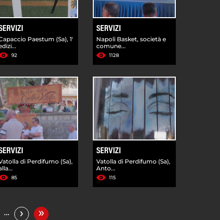
SERVIZI
SERVIZI
Capaccio Paestum (Sa), 1'
Napoli Basket, società e
edizi...
comune...
92
1128
SERVIZI
SERVIZI
Vatolla di Perdifumo (Sa),
Vatolla di Perdifumo (Sa),
alla...
Anto...
85
115
»
›
…