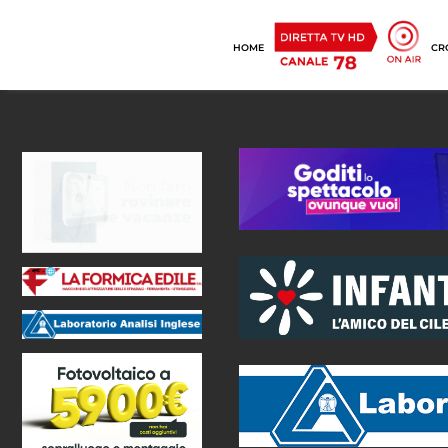
HOME
CR