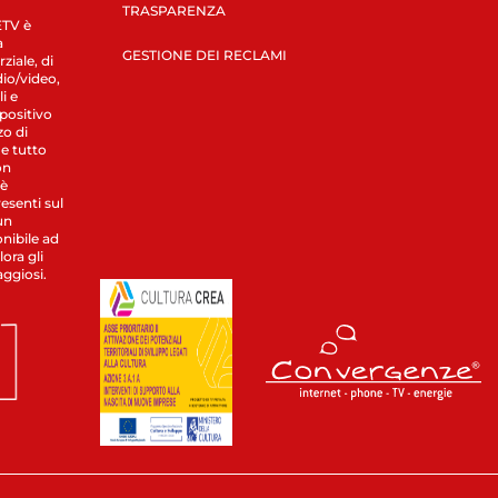
TRASPARENZA
LETV è
a
GESTIONE DEI RECLAMI
ziale, di
dio/video,
i e
spositivo
zo di
 e tutto
on
 è
esenti sul
un
nibile ad
ora gli
aggiosi.