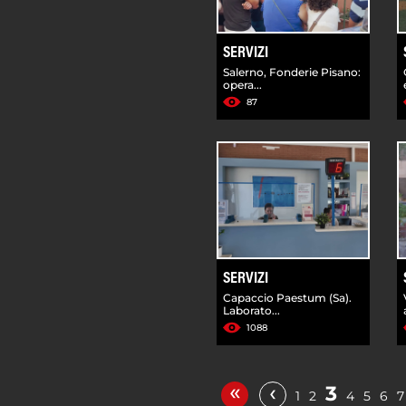
SERVIZI
Salerno, Fonderie Pisano:
opera...
87
SERVIZI
Capaccio Paestum (Sa).
Laborato...
1088
«
‹
3
1
2
4
5
6
7