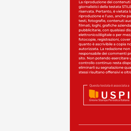
La riproduzione dei contenuti
giornalistici della testata STI
riservata. Pertanto, è vietata l
riproduzione e l’uso, anche par
testi, fotografie, contenuti au
filmati, loghi, grafiche aziendal
pubblicitarie, con qualsiasi di
elettronico/digitale o per mez
fotocopie, registrazioni, cover
quanto è ascrivibile a copia n
autorizzata. La redazione non
responsabile dei commenti pr
sito. Non potendo esercitare 
controllo continuo resta dispo
eliminarli su segnalazione qual
stessi risultano offensivi e oltr