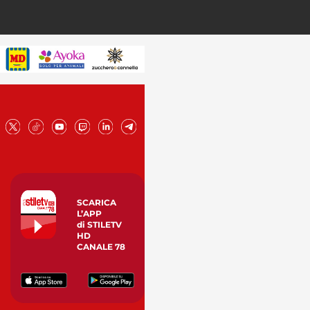
SCARICA
L’APP
di STILETV
HD
CANALE 78