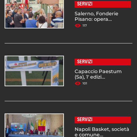
SERVIZI
Salerno, Fonderie
Pisano: opera...
117
SERVIZI
Capaccio Paestum
(Sa), 1' edizi...
101
SERVIZI
Napoli Basket, società
e comune...