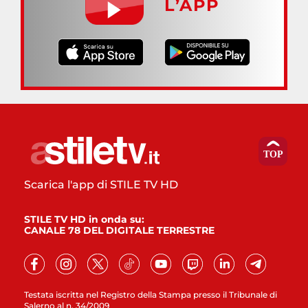
L’APP
Scarica l'app di STILE TV HD
STILE TV HD in onda su:
CANALE 78 DEL DIGITALE TERRESTRE
Testata iscritta nel Registro della Stampa presso il Tribunale di
Salerno al n. 34/2009