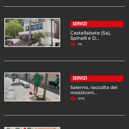
SERVIZI
Castellabate (Sa),
Spinelli e D...
116
SERVIZI
Salerno, raccolta dei
mozziconi...
1079