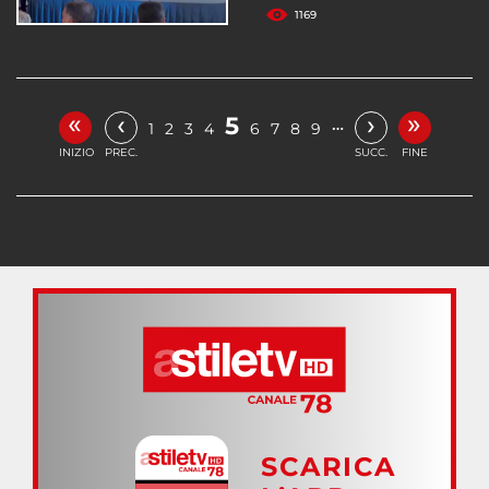
1169
«
»
‹
›
5
…
1
2
3
4
6
7
8
9
INIZIO
PREC.
SUCC.
FINE
SCARICA