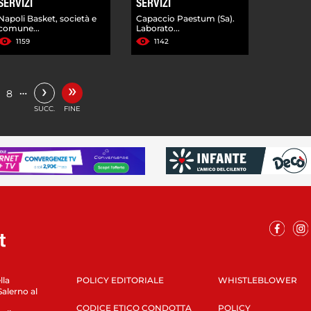
SERVIZI
SERVIZI
Napoli Basket, società e
Capaccio Paestum (Sa).
comune...
Laborato...
1159
1142
»
›
…
8
SUCC.
FINE
lla
POLICY EDITORIALE
WHISTLEBLOWER
Salerno al
CODICE ETICO CONDOTTA
POLICY