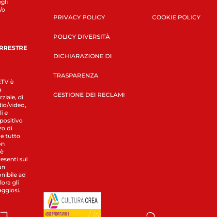
gli
/o
PRIVACY POLICY
COOKIE POLICY
POLICY DIVERSITÀ
ERRESTRE
DICHIARAZIONE DI
TRASPARENZA
LETV è
a
GESTIONE DEI RECLAMI
ziale, di
dio/video,
i e
spositivo
zo di
 e tutto
on
 è
esenti sul
un
nibile ad
ora gli
aggiosi.