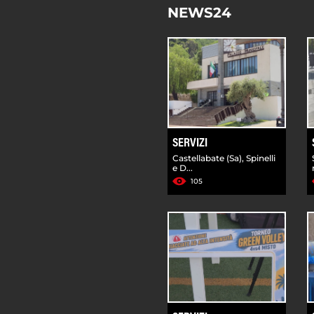
NEWS24
SERVIZI
Castellabate (Sa), Spinelli
e D...
105