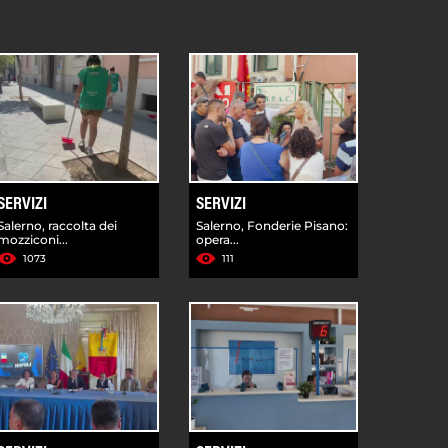
SERVIZI
SERVIZI
Salerno, raccolta dei
Salerno, Fonderie Pisano:
mozziconi...
opera...
1073
111