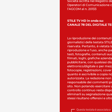
Società iscritta nel Registro de
Operatori di Comunicazione c
l’AGCOM al n. 20133
STILE TV HD in onda su:
CANALE 78 DEL DIGITALE T
La riproduzione dei contenuti
giornalistici della testata STI
riservata. Pertanto, è vietata l
riproduzione e l’uso, anche par
testi, fotografie, contenuti au
filmati, loghi, grafiche aziendal
pubblicitarie, con qualsiasi di
elettronico/digitale o per mez
fotocopie, registrazioni, cover
quanto è ascrivibile a copia n
autorizzata. La redazione non
responsabile dei commenti pr
sito. Non potendo esercitare 
controllo continuo resta dispo
eliminarli su segnalazione qual
stessi risultano offensivi e oltr