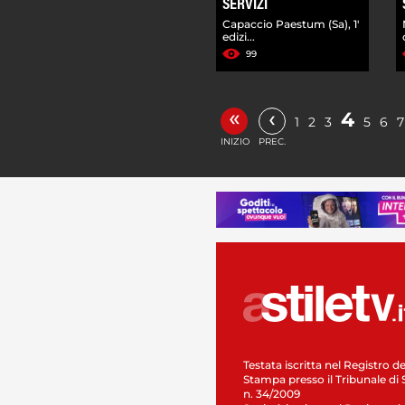
SERVIZI
Capaccio Paestum (Sa), 1'
edizi...
99
«
‹
4
1
2
3
5
6
7
INIZIO
PREC.
Testata iscritta nel Registro de
Stampa presso il Tribunale di 
n. 34/2009