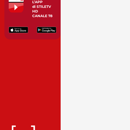
L’APP
di STILETV
HD
CANALE 78