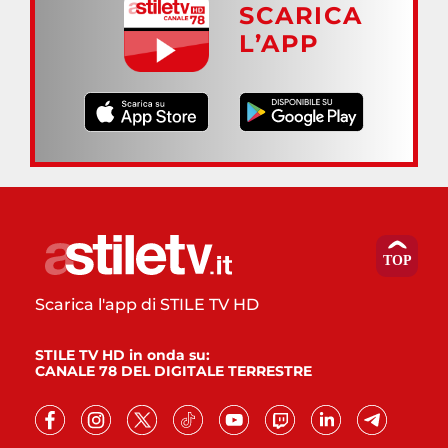
SCARICA
L’APP
Scarica l'app di STILE TV HD
STILE TV HD in onda su:
CANALE 78 DEL DIGITALE TERRESTRE