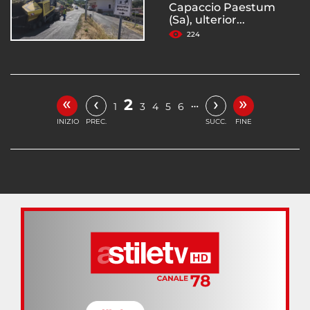
Capaccio Paestum
(Sa), ulterior...
224
«
»
‹
›
2
…
1
3
4
5
6
INIZIO
PREC.
SUCC.
FINE