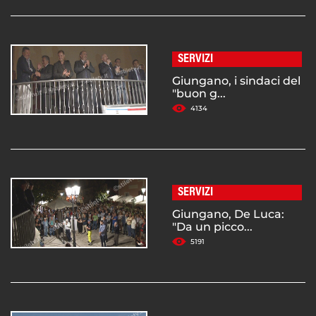
SERVIZI
Giungano, i sindaci del
"buon g...
4134
SERVIZI
Giungano, De Luca:
"Da un picco...
5191