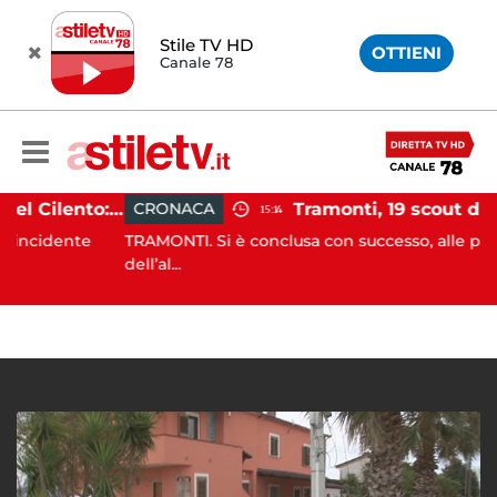
Stile TV HD
OTTIENI
Canale 78
Incidente agricolo nel Cilento: trattore si ribalta, muore 71enne
CRONACA
15:14
dente
TRAMONTI. Si è conclusa con successo, alle prime luci
dell’al...