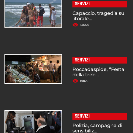
SERVIZI
Capaccio, tragedia sul
litorale...
13006
SERVIZI
Roccadaspide, “Festa
della treb...
8063
SERVIZI
Polizia, campagna di
sensibiliz...