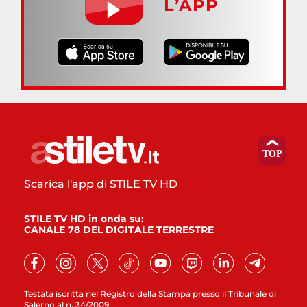
L’APP
Scarica l'app di STILE TV HD
STILE TV HD in onda su:
CANALE 78 DEL DIGITALE TERRESTRE
Testata iscritta nel Registro della Stampa presso il Tribunale di
Salerno al n. 34/2009