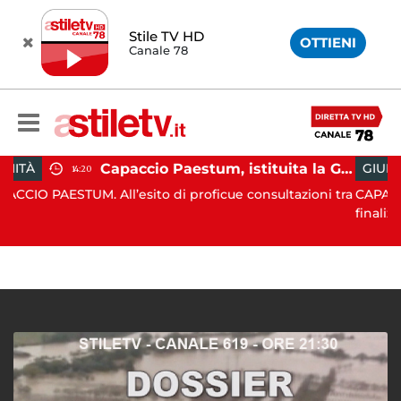
Stile TV HD
OTTIENI
Canale 78
Capaccio Paestum, istituita la Guardia Medica Turistica presso il Psaut di Piazza Santini
GIUDIZIARIA
12:25
ll’esito di proficue consultazioni tra
CAPACCIO PAESTUM. Nell
finaliz...