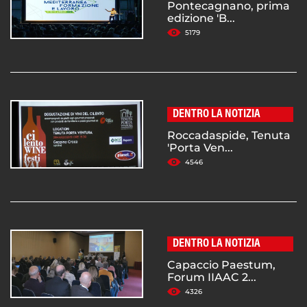
Pontecagnano, prima
edizione 'B...
5179
DENTRO LA NOTIZIA
Roccadaspide, Tenuta
'Porta Ven...
4546
DENTRO LA NOTIZIA
Capaccio Paestum,
Forum IIAAC 2...
4326