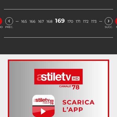
‹
›
169
…
…
165
166
167
168
170
171
172
173
IO
PREC.
SUCC.
SCARICA
L’APP