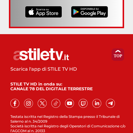
Scarica l'app di STILE TV HD
STILE TV HD in onda su:
CANALE 78 DEL DIGITALE TERRESTRE
Testata iscritta nel Registro della Stampa presso il Tribunale di
Salerno al n. 34/2009
Società iscritta nel Registro degli Operatori di Comunicazione c/o
l’AGCOM al n. 20133