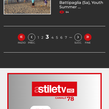
Battipaglia (Sa), Youth
Summer ...
64
«
»
‹
›
3
…
1
2
4
5
6
7
INIZIO
PREC.
SUCC.
FINE