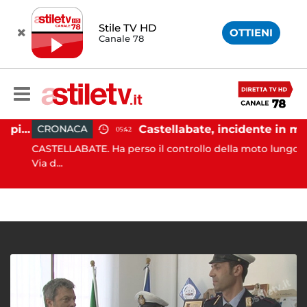
Stile TV HD
OTTIENI
Canale 78
Ischia, pusher sorpreso in spiaggia da carabinieri in Vespa
Castellabate, incidente in moto: 27enne in ospedale
CRONACA
05:42
CASTELLABATE. Ha perso il controllo della moto lungo la
Via d...