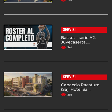
158
SERVIZI
Basket - serie A2.
Juvecaserta,...
341
SERVIZI
Capaccio Paestum
(Sa), Hotel Sa...
292