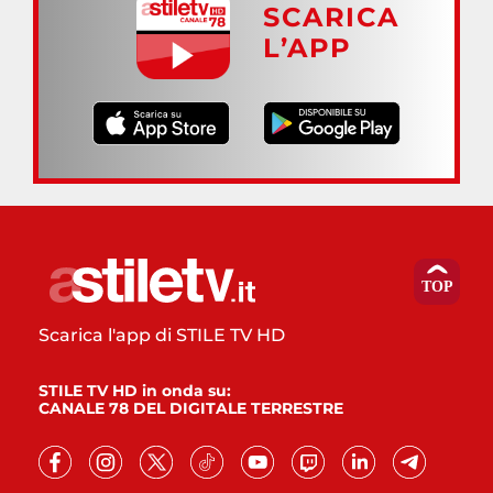
SCARICA
L’APP
Scarica l'app di STILE TV HD
STILE TV HD in onda su:
CANALE 78 DEL DIGITALE TERRESTRE