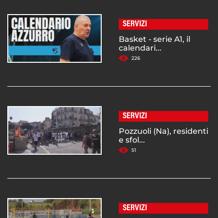
SERVIZI
Basket - serie A1, il
calendari...
226
SERVIZI
Pozzuoli (Na), residenti
e sfol...
51
SERVIZI