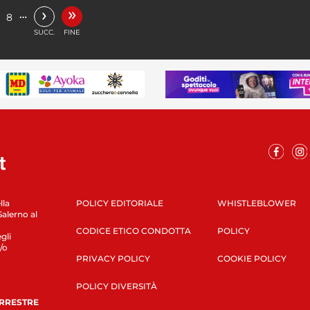
»
›
…
8
SUCC.
FINE
lla
POLICY EDITORIALE
WHISTLEBLOWER
Salerno al
CODICE ETICO CONDOTTA
POLICY
gli
/o
PRIVACY POLICY
COOKIE POLICY
POLICY DIVERSITÀ
ERRESTRE