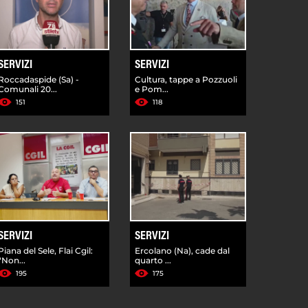
SERVIZI
SERVIZI
Roccadaspide (Sa) -
Cultura, tappe a Pozzuoli
Comunali 20...
e Pom...
151
118
SERVIZI
SERVIZI
Piana del Sele, Flai Cgil:
Ercolano (Na), cade dal
"Non...
quarto ...
195
175