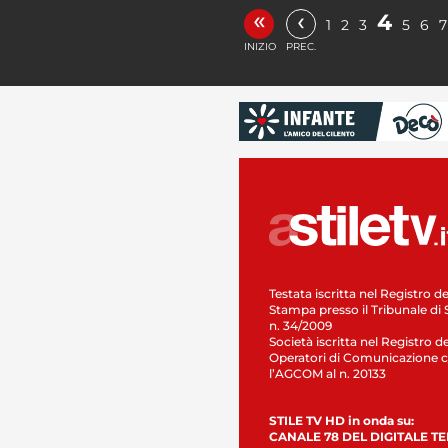
«
‹
4
1
2
3
5
6
7
INIZIO
PREC.
Testata iscritta nel Registro de
Stampa presso il Tribunale di 
n. 34/2009
Società iscritta nel Registro de
Operatori di Comunicazione c
l’AGCOM al n. 20133
STILE TV HD in onda su:
CANALE 78 DEL DIGITALE T