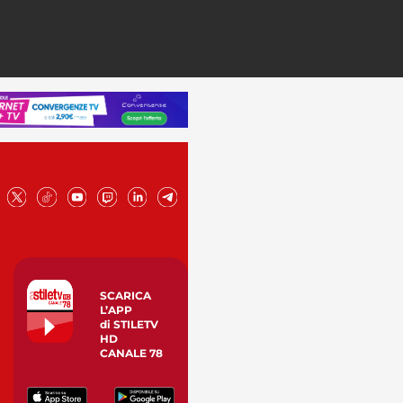
SCARICA
L’APP
di STILETV
HD
CANALE 78