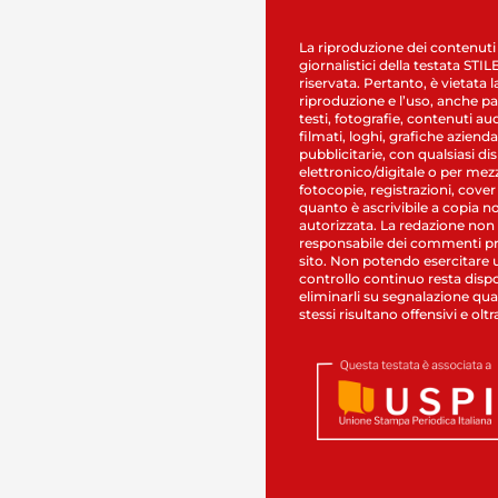
La riproduzione dei contenuti
giornalistici della testata STI
riservata. Pertanto, è vietata l
riproduzione e l’uso, anche par
testi, fotografie, contenuti au
filmati, loghi, grafiche aziendal
pubblicitarie, con qualsiasi di
elettronico/digitale o per mez
fotocopie, registrazioni, cover
quanto è ascrivibile a copia n
autorizzata. La redazione non
responsabile dei commenti pr
sito. Non potendo esercitare 
controllo continuo resta dispo
eliminarli su segnalazione qual
stessi risultano offensivi e oltr