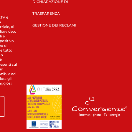
DICHIARAZIONE DI
TRASPARENZA
LETV è
a
GESTIONE DEI RECLAMI
ziale, di
dio/video,
i e
spositivo
zo di
 e tutto
on
 è
esenti sul
un
nibile ad
ora gli
aggiosi.