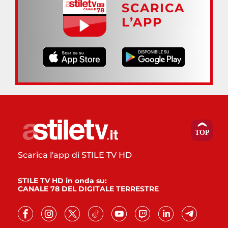
SCARICA
L’APP
Scarica l'app di STILE TV HD
STILE TV HD in onda su:
CANALE 78 DEL DIGITALE TERRESTRE