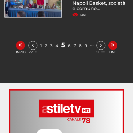
Napoli Basket, società
e comune...
1201
«
»
‹
›
5
…
1
2
3
4
6
7
8
9
INIZIO
PREC.
SUCC.
FINE