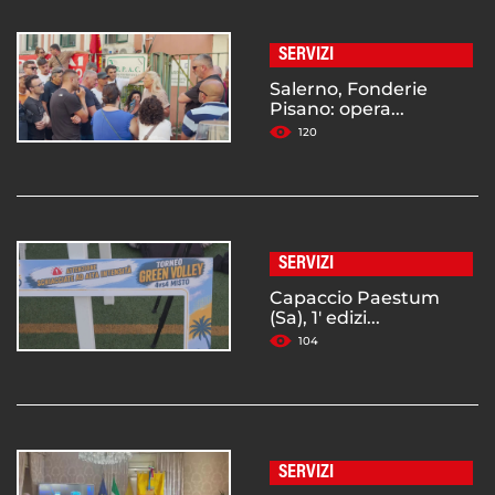
SERVIZI
Salerno, Fonderie
Pisano: opera...
120
SERVIZI
Capaccio Paestum
(Sa), 1' edizi...
104
SERVIZI