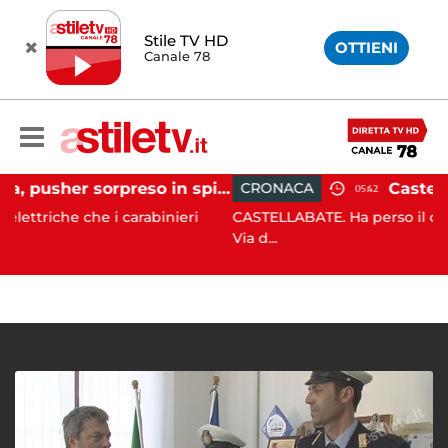
Stile TV HD
OTTIENI
Canale 78
Ischia, pusher sorpreso in spiaggia da carabinieri in Vespa
CRONACA
05:42
 che i carabinieri
CASTELLABATE. Ha perso il controllo dell
Via d...