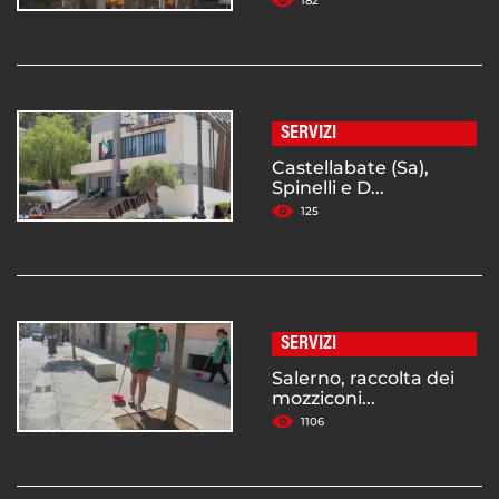
182
SERVIZI
Castellabate (Sa),
Spinelli e D...
125
SERVIZI
Salerno, raccolta dei
mozziconi...
1106