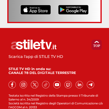
Scarica l'app di STILE TV HD
STILE TV HD in onda su:
CANALE 78 DEL DIGITALE TERRESTRE
Testata iscritta nel Registro della Stampa presso il Tribunale di
Salerno al n. 34/2009
Società iscritta nel Registro degli Operatori di Comunicazione c/o
l’AGCOM al n. 20133