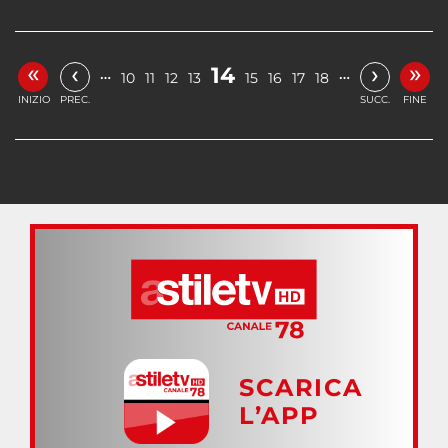
«
»
‹
›
14
…
…
10
11
12
13
15
16
17
18
INIZIO
PREC.
SUCC.
FINE
SCARICA
L’APP