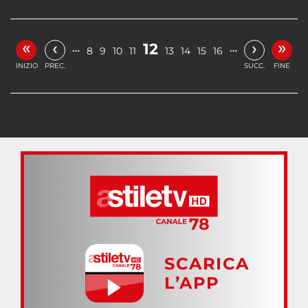
«
»
‹
›
12
…
…
8
9
10
11
13
14
15
16
INIZIO
PREC.
SUCC.
FINE
SCARICA
L’APP