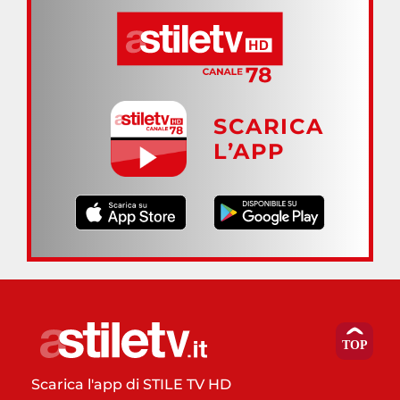
SCARICA
L’APP
Scarica l'app di STILE TV HD