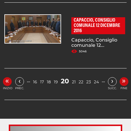
CAPACCIO, CONSIGLIO
COMUNALE 12 DICEMBRE
2016
Capaccio, Consiglio
comunale 12...
5046
«
»
‹
›
20
…
…
16
17
18
19
21
22
23
24
INIZIO
PREC.
SUCC.
FINE