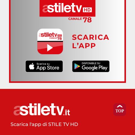
SCARICA
L’APP
Scarica l'app di STILE TV HD