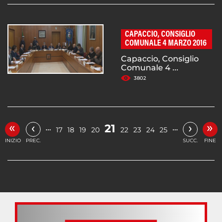
CAPACCIO, CONSIGLIO
COMUNALE 4 MARZO 2016
Capaccio, Consiglio
Comunale 4 ...
3802
«
»
‹
›
21
…
…
17
18
19
20
22
23
24
25
INIZIO
PREC.
SUCC.
FINE